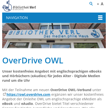
A
A
NAVIGATION
OverDrive OWL
Unser kostenfreies Angebot mit englischsprachigen eBooks
und Hörbüchern (eAudios) für jedes Alter - Digitale Medien
rund um die Uhr
Mit der Teilnahme am neuen
OverDrive OWL-Verbund
unter
https://owl.overdrive.com
ergänzen wir unser kostenfreies
Angebot der Onleihe OWL um englischsprachige eMedien als
eBook
und
eAudio
. OverDrive bietet Titel verschiedener