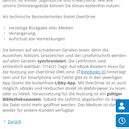
Genres für Kinder, Jugendliche und Erwachsene. Wie alle
unsere Onlineangebote können Sie dieses kostenfrei nutzen.
Als technische Besonderheiten bietet OverDrive
vorzeitige Rückgabe aller Medien
Verlängerung
Aufschub von Vormerkungen
Sie können auf verschiedenen Geräten lesen, denn die
Ausleihen, Notizen, Lesezeichen und der Lesefortschritt werden
auf allen Geräten
synchronisiert
. Die Leihfristen sind
einheitlich wählbar: 7/14/21 Tage. Auf eBook-Readern muss für
die Nutzung von OverDrive OWL eine
ByteBooks ID
hinterlegt
sein und für Smartphone und Tablet gibt es in den jeweiligen
App-Stores die kostenfreie
Libby-App
. Mit OverDrive ist es auch
möglich, eBooks und Hörbücher direkt im Webbrowser zu lesen
oder zu hören. Voraussetzung für die Nutzung ist ein
gültiger
Bibliotheksausweis
. Sobald die Leihfrist abgelaufen ist, kann
die Datei nicht mehr geöffnet werden. Das Medium ist dann
wieder für andere Kunden verfügbar.
Zurück