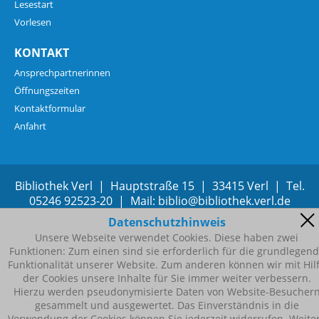
Lesestart
Vorlesen
KONTAKT
Ansprechpartnerinnen
Öffnungszeiten
Kontaktformular
Anfahrt
Bibliothek Verl | Hauptstraße 15 | 33415 Verl | Tel.
05246 92523-20 | Mail:
b
bl
b
bl
th
k
v
rl
d
Datenschutzhinweis
Unsere Webseite verwendet Cookies. Diese haben zwei
Funktionen: Zum einen sind sie erforderlich für die grundlegen
Funktionalität unserer Website. Zum anderen können wir mit Hil
der Cookies unsere Inhalte für Sie immer weiter verbessern.
Hierzu werden pseudonymisierte Daten von Website-Besucher
gesammelt und ausgewertet. Das Einverständnis in die
Verwendung der Cookies können Sie jederzeit widerrufen. Weite