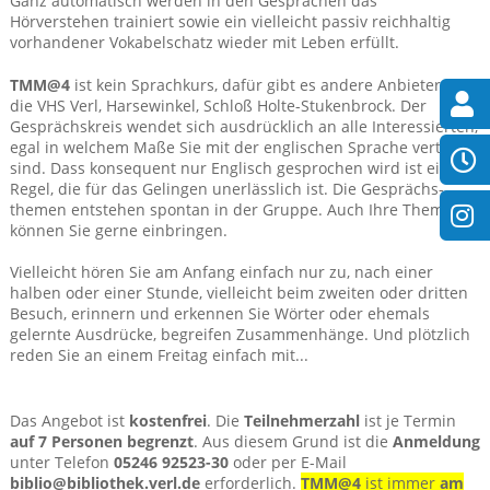
Ganz automatisch werden in den Gesprächen das
Hörverstehen trainiert sowie ein vielleicht passiv reichhaltig
vorhandener Vokabelschatz wieder mit Leben erfüllt.
TMM@4
ist kein Sprachkurs, dafür gibt es andere Anbieter, z.B.
die VHS Verl, Harsewinkel, Schloß Holte-Stukenbrock. Der
Gesprächskreis wendet sich ausdrücklich an alle Interessierten,
egal in welchem Maße Sie mit der englischen Sprache vertraut
sind. Dass konsequent nur Englisch gesprochen wird ist eine
Regel, die für das Gelingen unerlässlich ist. Die Gesprächs-
themen entstehen spontan in der Gruppe. Auch Ihre Themen
können Sie gerne einbringen.
Vielleicht hören Sie am Anfang einfach nur zu, nach einer
halben oder einer Stunde, vielleicht beim zweiten oder dritten
Besuch, erinnern und erkennen Sie Wörter oder ehemals
gelernte Ausdrücke, begreifen Zusammenhänge. Und plötzlich
reden Sie an einem Freitag einfach mit...
Das Angebot ist
kostenfrei
. Die
Teilnehmerzahl
ist je Termin
auf 7 Personen
begrenzt
. Aus diesem Grund ist die
Anmeldung
unter Telefon
05246 92523-30
oder per E-Mail
biblio@bibliothek.verl.de
erforderlich.
TMM@4
ist immer
am