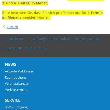
2. und 4. Freitag im Monat.
Bitte beachten Sie, dass Sie sich pro Person nur für
1 Termin
im Monat
anmelden können.
Zurück
Benutzerkonto
Öffnungszeiten
Inhalt
Druckvorschau
Impressum
Datenschutz
NEWS
Aktuelle Meldungen
Raumbuchung
Veranstaltungen
Vorlesetermine
SERVICE
360°-Rundgang